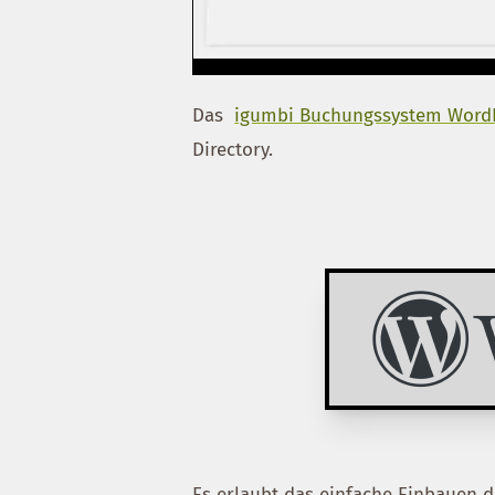
Das
igumbi Buchungssystem WordP
Directory.
Es erlaubt das einfache Einbauen d