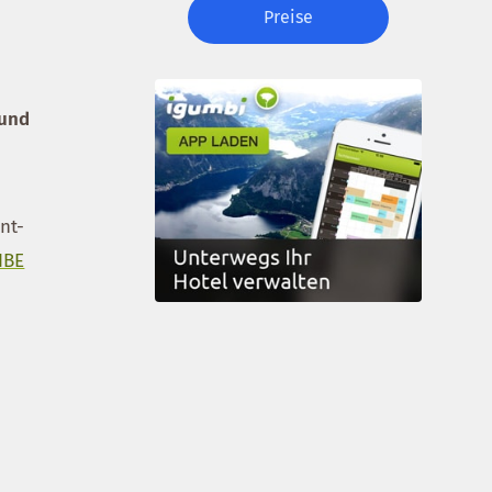
Preise
 und
nt-
IBE