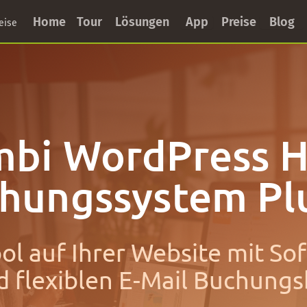
Home
Tour
Lösungen
App
Preise
Blog
eise
mbi WordPress H
hungssystem Pl
l auf Ihrer Website mit So
 flexiblen E-Mail Buchung