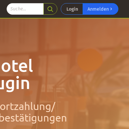
Login
Anmelden
otel
ugin
fortzahlung/
sbestätigungen