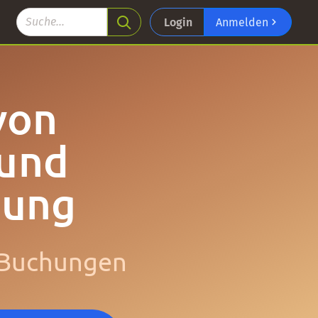
Login
Anmelden
von
 und
lung
n Buchungen