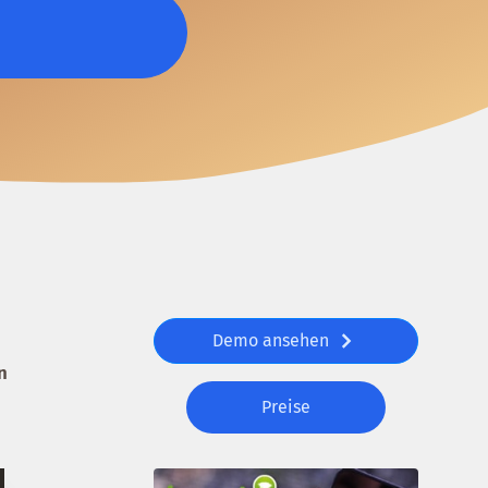
Demo ansehen
n
Preise