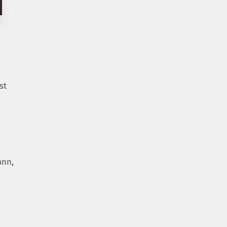
st
ann,