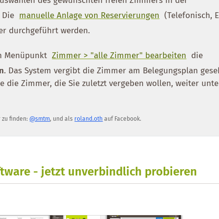
auswählen des gewünschten freien Zimmers in der
. Die
manuelle Anlage von Reservierungen
(Telefonisch, E
er durchgeführt werden.
en Menüpunkt
Zimmer > "alle Zimmer" bearbeiten
die
en
. Das System vergibt die Zimmer am Belegungsplan ges
 die Zimmer, die Sie zuletzt vergeben wollen, weiter unt
r zu finden:
@smtm
, und als
roland.oth
auf Facebook.
tware - jetzt unverbindlich probieren