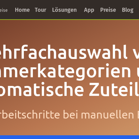
Home
Tour
Lösungen
App
Preise
Blog
eise
hrfachauswahl 
merkategorien
omatische Zutei
beitschritte bei manuelle