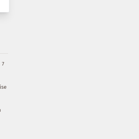
 7
ise
n